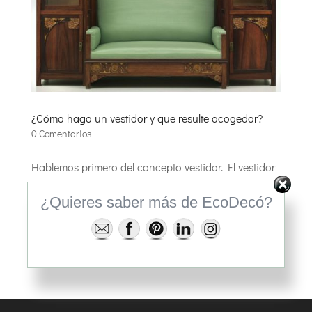
¿Cómo hago un vestidor y que resulte acogedor?
0 Comentarios
Hablemos primero del concepto vestidor. El vestidor
es la estancia que sirve para cambiarse de ropa. En
¿Quieres saber más de EcoDecó?
él guardamos la ropa en armarios. Así pues el lugar
más adecuado para ello era el espacio entre
dormitorio y baño, por ser el lugar de mayor
intimidad, con el...