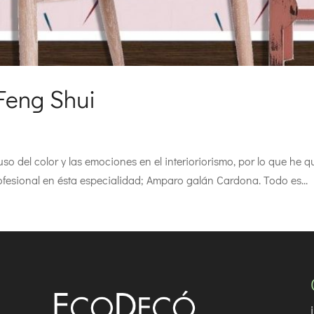
 Feng Shui
so del color y las emociones en el interioriorismo, por lo que he q
ofesional en ésta especialidad; Amparo galán Cardona. Todo es...