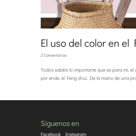
El uso del color en el
2 Comentarios
Todos sabéis lo importante que es para mi, el u
por ende, el Feng shui. De la mano de una pr
Síguenos en
Facebook
Instagram