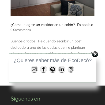
¿Cómo integrar un vestidor en un salón?. Es posible
0 Comentarios
Buenos a todos! He querido escribir un post
dedicado a una de las dudas que me plantean
clientes: Integrar un vestidor en un salón Frente a la
¿Quieres saber más de EcoDecó?
falta de espacio y la nula posibilidad a realizar
reformas en una vivienda, nos encontramos con un
objetivo prioritario;...
Síguenos en