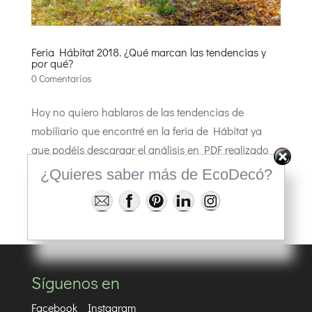
Feria Hábitat 2018. ¿Qué marcan las tendencias y
por qué?
0 Comentarios
Hoy no quiero hablaros de las tendencias de
mobiliario que encontré en la feria de Hábitat ya
que podéis descargar el análisis en PDF realizado
por Pepa Casado D’Amato Apoyo de investigación:
¿Quieres saber más de EcoDecó?
Marian Roselló en la web Tendencias Habitat Si
quiero hablaros del qué...
Síguenos en
Facebook
Instagram