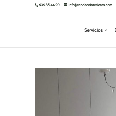
636 85 44 90
info@ecodecointeriores.com
Servicios