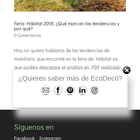
Feria Hábitat 2018. ¿Qué marcan las tendencias y
por qué?
0 Comentarios
Hoy no quiero hablaros de las tendencias de
mobiliario que encontré en la feria de Hábitat ya
que podéis descargar el análisis en PDF realizado
por Pepa Casado D’Amato Apoyo de investigación:
¿Quieres saber más de EcoDecó?
Marian Roselló en la web Tendencias Habitat Si
quiero hablaros del qué...
Síguenos en
Facebook
Instagram